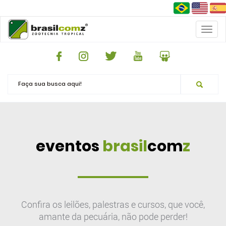
Toggl
naviga
eventos
brasil
com
z
Confira os leilões, palestras e cursos, que você,
amante da pecuária, não pode perder!