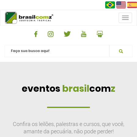
Toggl
naviga
eventos
brasil
com
z
Confira os leilões, palestras e cursos, que você,
amante da pecuária, não pode perder!