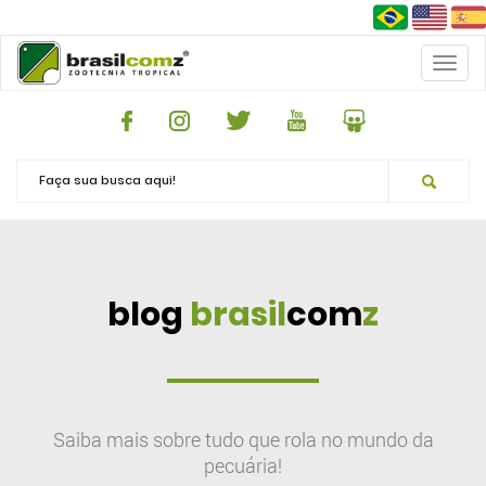
Toggl
naviga
blog
brasil
com
z
Saiba mais sobre tudo que rola no mundo da
pecuária!