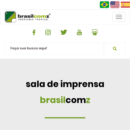
Toggl
naviga
sala de imprensa
brasil
com
z