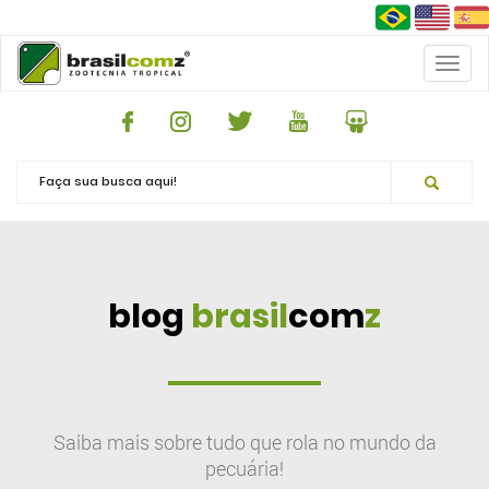
Toggl
naviga
blog
brasil
com
z
Saiba mais sobre tudo que rola no mundo da
pecuária!