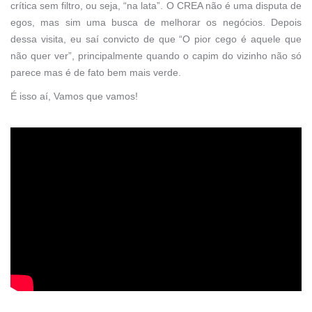
crítica sem filtro, ou seja, “na lata”. O CREA não é uma disputa de
egos, mas sim uma busca de melhorar os negócios. Depois
dessa visita, eu saí convicto de que “O pior cego é aquele que
não quer ver”, principalmente quando o capim do vizinho não só
parece mas é de fato bem mais verde.
É isso aí, Vamos que vamos!