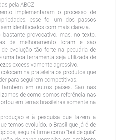
adas pela ABCZ.
ento implementaram o processo de
priedades, esse foi um dos passos
ossem identificados com mais clareza.
bastante provocativo, mas, no texto,
mas de melhoramento foram e são
de evolução tão forte na pecuária de
e uma boa ferramenta seja utilizada de
ezes excessivamente agressivo.
 e colocam na prateleira os produtos que
der para seguirem competitivas.
 também em outros países. São nas
entizamos de como somos referência nas
rtou em terras brasileiras somente na
 produção e à pesquisa que fazem a
ue temos evoluído, o Brasil que já é de
picos, seguirá firme como “boi de guia”
dução de carne vermelha em ambiente