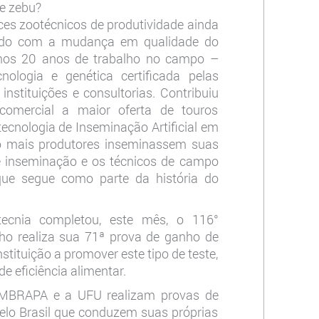
de zebu?
ces zootécnicos de produtividade ainda
onado com a mudança em qualidade do
mos 20 anos de trabalho no campo –
nologia e genética certificada pelas
nstituições e consultorias. Contribuiu
omercial a maior oferta de touros
ecnologia de Inseminação Artificial em
to mais produtores inseminassem suas
 de inseminação e os técnicos de campo
ue segue como parte da história do
otecnia completou, este mês, o 116°
inho realiza sua 71ª prova de ganho de
stituição a promover este tipo de teste,
e eficiência alimentar.
 EMBRAPA e a UFU realizam provas de
lo Brasil que conduzem suas próprias