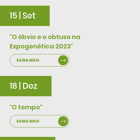
15 | Set
"O óbvio e o obtuso na
Expogenética 2023"
SAIBA MAIS
18 | Dez
"O tempo"
SAIBA MAIS