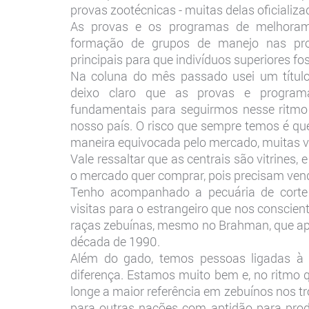
provas zootécnicas - muitas delas oficializ
As provas e os programas de melhoram
formação de grupos de manejo nas pro
principais para que indivíduos superiores f
Na coluna do mês passado usei um título 
deixo claro que as provas e progra
fundamentais para seguirmos nesse ritmo 
nosso país. O risco que sempre temos é qu
maneira equivocada pelo mercado, muitas v
Vale ressaltar que as centrais são vitrines,
o mercado quer comprar, pois precisam ven
Tenho acompanhado a pecuária de corte
visitas para o estrangeiro que nos consci
raças zebuínas, mesmo no Brahman, que apo
década de 1990.
Além do gado, temos pessoas ligadas à
diferença. Estamos muito bem e, no ritmo q
longe a maior referência em zebuínos nos tró
para outras nações com aptidão para pro