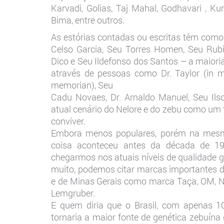
Karvadi, Golias, Taj Mahal, Godhavari , Ku
Bima, entre outros.
As estórias contadas ou escritas têm com
Celso Garcia, Seu Torres Homen, Seu Rub
Dico e Seu Ildefonso dos Santos – a maior
através de pessoas como Dr. Taylor (in m
memorian), Seu
Cadu Novaes, Dr. Arnaldo Manuel, Seu Ils
atual cenário do Nelore e do zebu como um t
conviver.
Embora menos populares, porém na mesma
coisa aconteceu antes da década de 1
chegarmos nos atuais níveis de qualidade 
muito, podemos citar marcas importantes d
e de Minas Gerais como marca Taça, OM, N
Lemgruber.
E quem diria que o Brasil, com apenas 10
tornaria a maior fonte de genética zebuína 