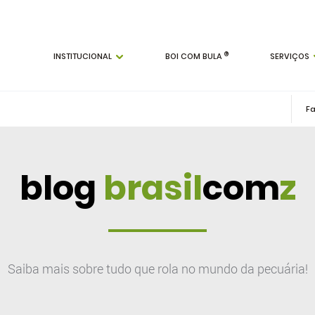
®
INSTITUCIONAL
BOI COM BULA
SERVIÇOS
blog
brasil
com
z
Saiba mais sobre tudo que rola no mundo da pecuária!