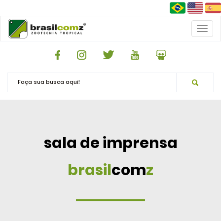
Toggl
naviga
sala de imprensa
brasil
com
z